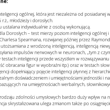
ne: 
teligencji ogólnej, która jest niezależna od posiadanej 
 r.ż., młodzieży i dorosłych.
u ustalana indywidualnie z osobą wykonującą.
dla Dorosłych – test mierzy poziom inteligencji ogólnej i
encji Charlesa Spearmana, rozwijanej później przez Raymon
t utożsamiana z wrodzoną inteligencją, inteligencją ni
esyłania impulsów nerwowych w neuronach, „tym z czym 
ę w testach inteligencji przede wszystkim w rozwiązywaniu
 obracania figur w wyobraźni itp.) oraz w testach słowni
encji dopełniający pojęcie inteligencji płynnej z hierarchic
czalnym doświadczeniem i umiejętnościami jednostki i nakł
 bazujących na umiejętnościach werbalnych, słownikowych
rodzaju zdolności umysłowych bardzo duży wpływ na nie 
gencja skrystalizowana ulega zmianom także po osiągnięci