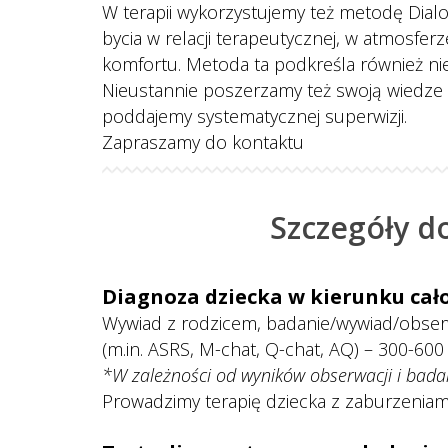
 W terapii wykorzystujemy też metodę Di
bycia w relacji terapeutycznej, w atmosfer
komfortu. Metoda ta podkreśla również nie
 Nieustannie poszerzamy też swoją wiedze i
poddajemy systematycznej superwizji.
Zapraszamy do kontaktu
Szczegóły d
Diagnoza dziecka w kierunku cał
Wywiad z rodzicem, badanie/wywiad/obserw
(m.in. ASRS, M-chat, Q-chat, AQ) – 300-600 z
*W zależności od wyników obserwacji i badań
 Prowadzimy terapię dziecka z zaburzeniami
 