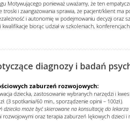
alogu Motywującego ponieważ uważamy, że ten empatycz
ze troski i zaangażowania sprawia, że pacjent/klient ma
zależność i autonomię w podejmowaniu decyzji oraz sza
 kwalifikacje biorąc udział w szkoleniach, konferencjac
otyczące diagnozy i badań psyc
ościowych zaburzeń rozwojowych:
acja dziecka, zastosowanie wybranych narzędzi i kwes
ł. (3 spotkania/60 min., sporządzenie opinii – 100zł.).
 dziecko może być skierowane na konsultację do lekarza 
 rozwojowymi oraz terapia zaburzeń lękowych dzieci i m