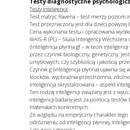
Testy diagnostyczne psychologicz
Testy inteligencji:
 Test matryc Ravena – test mierzy poziom in
 Test przeznaczony jest dla dzieci powyżej 6
 Cena wykonania testu i opracowania wynik
 WAIS-R (PL) – Skala Inteligencji Wechslera 
 (Inteligencja płynna gf – w teorii intelig
przez czynnik biologiczny, genetyczny. Jes
umysłowych, czy szybkością i jakością prz
 Czynnik g (inteligencja płynna) ujawnia si
klocków, wyobraźnia przestrzenna, zdolność
Inteligencja skrystalizowana – aspekt intelig
Ten rodzaj inteligencji związany jest z wyu
inteligencji badany jest za pomocą testów
materiałach konkretnych..
 Ze względu na empiryczny charakter tego 
odróżnieniu od inteligencji płynnej, inteli
całe życie człowieka.