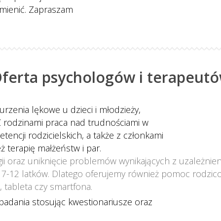
zmienić. Zapraszam
ferta psychologów i terapeut
urzenia lękowe u dzieci i młodzieży, 
 rodzinami praca nad trudnościami w 
etencji rodzicielskich, a także z członkami 
 terapię małżeństw i par.
i oraz uniknięcie problemów wynikających z uzależnien
7-12 latków. Dlatego oferujemy również pomoc rodzicom
 tableta czy smartfona.
adania stosując kwestionariusze oraz 