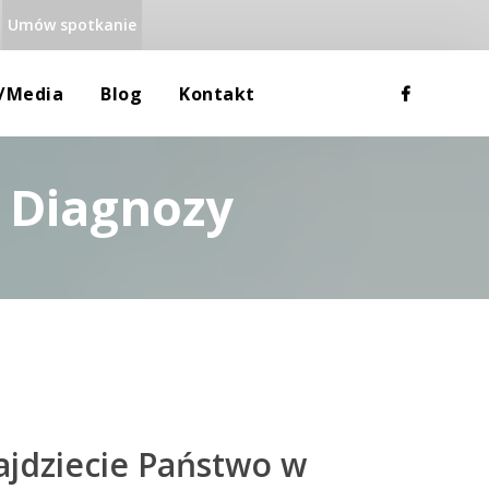
Umów spotkanie
 
 
a/media
Blog
Kontakt
/ Diagnozy
Rodzina
Dane Teleadresowe
Uzależnienia
Mapa Google
Równowaga Psychiczna
RODO
jdziecie Państwo w 