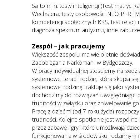
Są to m.in. testy inteligencji (Test matryc Ra
Wechslera, testy osobowości NEO-PI-R i M
kompetencji społecznych KKS, test relacji 
diagnoza spektrum autyzmu, inne zaburzen
 
Zespół – jak pracujemy
Większość zespołu ma wieloletnie doświadc
Zapobiegania Narkomanii w Bydgoszczy.
W pracy indywidualnej stosujemy narzędzia
ystemowej terapii rodzin, która skupia się
ystemowej rodzinę traktuje się jako system
dochodzimy do rozwiązań uwzględniając pot
trudności w związku oraz zniwelowanie go
 Pracę z dziećmi (od 7 roku życia) rozpocz
trudności. Kolejne spotkanie jest wspólne 
przez zabawę i gry, które umożliwiają dz
funkcjonowania w środowisku rodzinnym i