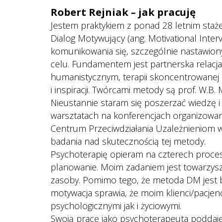
Robert Rejniak – jak pracuję
Jestem praktykiem z ponad 28 letnim staże
Dialog Motywujący (ang. Motivational Interv
komunikowania się, szczególnie nastawiony
celu. Fundamentem jest partnerska relacja,
humanistycznym, terapii skoncentrowanej na
i inspiracji. Twórcami metody są prof. W.B. Mi
 Nieustannie staram się poszerzać wiedzę i 
warsztatach na konferencjach organizowan
Centrum Przeciwdziałania Uzależnieniom 
badania nad skutecznością tej metody.
 Psychoterapię opieram na czterech proces
planowanie. Moim zadaniem jest towarzysze
zasoby. Pomimo tego, że metoda DM jest ba
motywacja sprawia, że moim klienci/pacje
psychologicznymi jak i życiowymi.
 Swoją pracę jako psychoterapeuta poddaję 