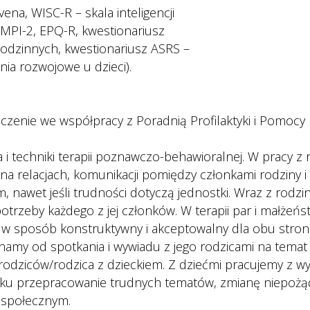
vena, WISC-R – skala inteligencji 
MPI-2, EPQ-R, kwestionariusz 
rodzinnych, kwestionariusz ASRS – 
ia rozwojowe u dzieci).
zenie we współpracy z Poradnią Profilaktyki i Pomocy 
 i techniki terapii poznawczo-behawioralnej. W pracy z 
 na relacjach, komunikacji pomiędzy członkami rodziny i 
, nawet jeśli trudności dotyczą jednostki. Wraz z rodz
rzeby każdego z jej członków. W terapii par i małżeństw
 w sposób konstruktywny i akceptowalny dla obu stron
ynamy od spotkania i wywiadu z jego rodzicami na temat 
rodziców/rodzica z dzieckiem. Z dziećmi pracujemy z wyk
iecku przepracowanie trudnych tematów, zmianę niepo
 społecznym.