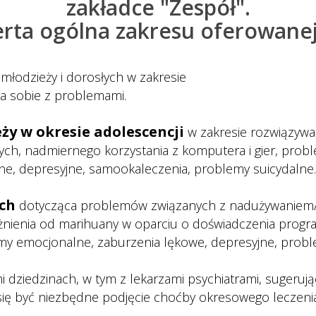
zakładce "Zespół".
zopiński
erta ogólna zakresu oferowan
Borsich
zka Kobus-Tydryszewska
młodzieży i dorosłych w zakresie 
ia sobie z problemami.
ży w okresie adolescencji
 w zakresie rozwiązyw
ych, nadmiernego korzystania z komputera i gier, prob
e, depresyjne, samookaleczenia, problemy suicydalne.
ch
 dotycząca problemów związanych z nadużywaniem/ u
żnienia od marihuany w oparciu o doświadczenia progra
my emocjonalne, zaburzenia lękowe, depresyjne, problem
 dziedzinach, w tym z lekarzami psychiatrami, sugerując
ię być niezbędne podjęcie choćby okresowego leczeni