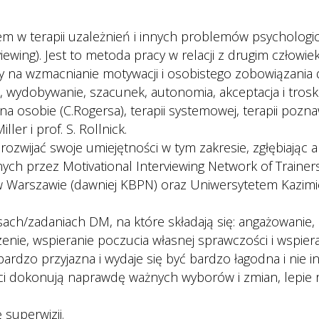
m w terapii uzależnień i innych problemów psychologicz
iewing). Jest to metoda pracy w relacji z drugim człowie
 na wzmacnianie motywacji i osobistego zobowiązania d
 wydobywanie, szacunek, autonomia, akceptacja i troska
 osobie (C.Rogersa), terapii systemowej, terapii pozna
ller i prof. S. Rollnick.
rozwijać swoje umiejętności w tym zakresie, zgłębiając a
ych przez Motivational Interviewing Network of Traine
w Warszawie (dawniej KBPN) oraz Uniwersytetem Kazimi
ach/zadaniach DM, na które składają się: angażowanie,
nie, wspieranie poczucia własnej sprawczości i wspier
rdzo przyjazna i wydaje się być bardzo łagodna i nie 
nci dokonują naprawdę ważnych wyborów i zmian, lepie 
superwizji.