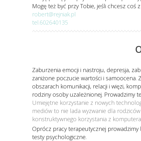
Mogę też być przy Tobie, jeśli chcesz coś 
robert@rejniak.pl
tel.602640135
O
 
Zaburzenia emocji i nastroju, depresja, zab
zaniżone poczucie wartości i samoocena. Z
obszarach komunikacji, relacji i więzi, komp
rodziny osoby uzależnionej. Prowadzimy też
Umiejętne korzystanie z nowych technologi
mediów to nie lada wyzwanie dla rodziców 
konstruktywnego korzystania z komputera,
Oprócz pracy terapeutycznej prowadzimy b
testy psychologiczne.