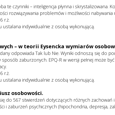
 oba te czynniki – inteligencja płynna i skrystalizowana. 
ności rozwiązywania problemów i możliwości nabywania 
 r.ż.
u ustalana indywidualnie z osobą wykonującą.
wych – w teorii Eysencka wymiarów osobow
badany odpowiada Tak lub Nie. Wyniki odnoszą się do 
y sposób zaburzonych. EPQ-R w wersji pełnej może być
acy.
 r.ż.
u ustalana indywidualnie z osobą wykonującą.
usz osobowości. 
ę do 567 stwierdzeń dotyczących różnych zachowań i p
 i zaburzeń psychicznych (hipochondria, depresja, zabu