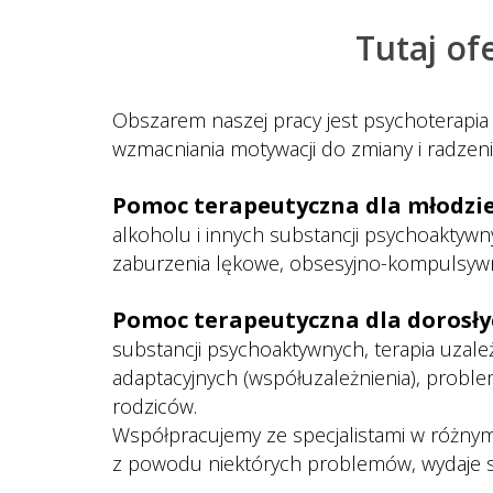
Paweł S
Tutaj of
Szymon 
 
Agnies
Obszarem naszej pracy jest psychoterapia 
wzmacniania motywacji do zmiany i radzen
 
Pomoc terapeutyczna dla młodzie
alkoholu i innych substancji psychoaktywn
zaburzenia lękowe, obsesyjno-kompulsywn
 
Pomoc terapeutyczna dla dorosły
ubstancji psychoaktywnych, terapia uzale
adaptacyjnych (współuzależnienia), proble
rodziców.
Współpracujemy ze specjalistami w różnymi
z powodu niektórych problemów, wydaje s
 