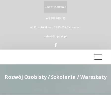
Umów spotkanie
+48 602 640 135
ul. Kozietulskiego 31 85-657 Bydgoszcz
robert@rejniak.pl
Rozwój Osobisty / Szkolenia / Warsztaty