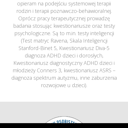
opieram na podejściu systemowej terapii 
rodzin i terapii poznawczo-behawioralnej.
Oprócz pracy terapeutycznej prowadzę 
badania stosując kwestionariusze oraz testy 
psychologiczne. Są to m.in. testy inteligencji 
(Test matryc Ravena, Skala Inteligencji 
Stanford-Binet 5, Kwestionariusz Diva-5 
diagnoza ADHD dzieci i dorosłych, 
Kwestionariusz diagnostyczny ADHD dzieci i 
młodzieży Conners 3, kwestionariusz ASRS – 
diagnoza spektrum autyzmu, inne zaburzenia 
rozwojowe u dzieci).