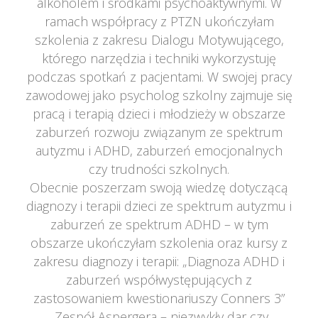
alkoholem i środkami psychoaktywnymi. W 
ramach współpracy z PTZN ukończyłam 
zkolenia z zakresu Dialogu Motywującego, 
którego narzędzia i techniki wykorzystuję 
podczas spotkań z pacjentami. W swojej pracy 
zawodowej jako psycholog szkolny zajmuje się 
pracą i terapią dzieci i młodzieży w obszarze 
zaburzeń rozwoju związanym ze spektrum 
autyzmu i ADHD, zaburzeń emocjonalnych 
czy trudności szkolnych.
Obecnie poszerzam swoją wiedzę dotyczącą 
diagnozy i terapii dzieci ze spektrum autyzmu i 
zaburzeń ze spektrum ADHD – w tym 
obszarze ukończyłam szkolenia oraz kursy z 
zakresu diagnozy i terapii: „Diagnoza ADHD i 
zaburzeń współwystępujących z 
zastosowaniem kwestionariuszy Conners 3” 
„Zespół Aspergera – niezwykły dar czy 