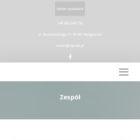
Umów spotkanie
+48 602 640 135
ul. Kozietulskiego 31 85-657 Bydgoszcz
robert@rejniak.pl
Zespół