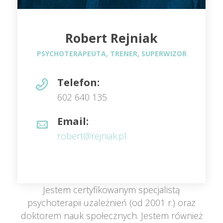
Robert Rejniak
 PSYCHOTERAPEUTA, TRENER, SUPERWIZOR 
Telefon:
 602 640 135 
Email:
 robert@rejniak.pl 
 Jestem certyfikowanym specjalistą 
psychoterapii uzależnień (od 2001 r.) oraz 
doktorem nauk społecznych. Jestem również 