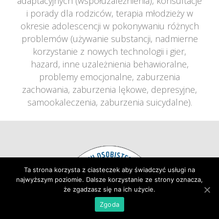
adaptacyjnych (współuzależnienia), konsultacje 
i porady dla rodziców, terapia młodzieży w 
okresie adolescencji w pokonywaniu różnych 
problemów (używanie substancji, nadmierne 
korzystanie z nowych technologii i gier, 
hazard, inne uzależnienia behawioralne, 
problemy emocjonalne, zaburzenia 
zachowania, zaburzenia lękowe, depresyjne, 
amookaleczenia, zaburzenia suicydalne).
Ta strona korzysta z ciasteczek aby świadczyć usługi na 
najwyższym poziomie. Dalsze korzystanie ze strony oznacza, 
że zgadzasz się na ich użycie.
Zgoda