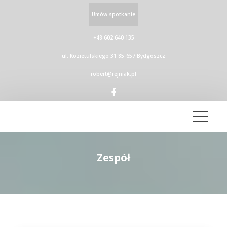
Umów spotkanie
+48 602 640 135
ul. Kozietulskiego 31 85-657 Bydgoszcz
robert@rejniak.pl
Zespół