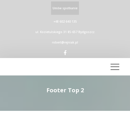
Umów spotkanie
+48 602 640 135
ul. Kozietulskiego 31 85-657 Bydgoszcz
robert@rejniak.pl
Footer Top 2