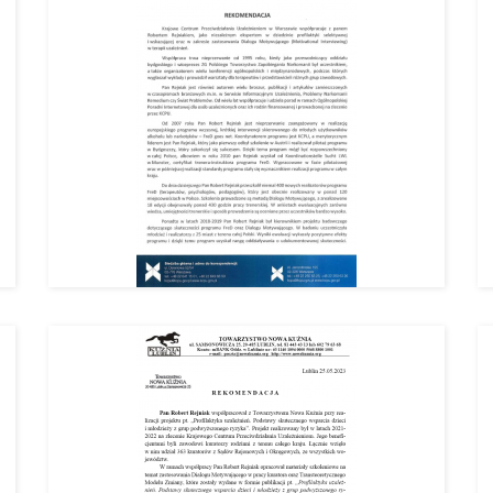
zopiński
Borsich
zka Kobus-Tydryszewska