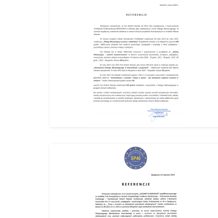
Paweł S
Szymon 
Agnies