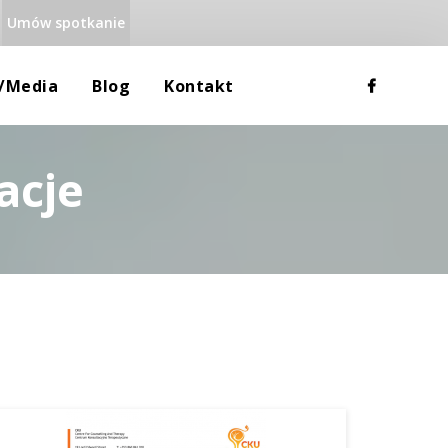
Umów spotkanie
 
 
a/media
Blog
Kontakt
acje
Rodzina
Dane Teleadresowe
Uzależnienia
Mapa Google
Równowaga Psychiczna
RODO