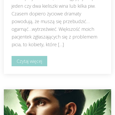
jeden czy dwa kieliszki wina lub kilka piw. 
Czasem dopiero życiowe dramaty 
powodują, że muszą się przebudzić…
ogarnąć…wytrzeźwieć. Większość moich 
pacjentek zgłaszających się z problemem 
picia, to kobiety, które […]
Czytaj więcej