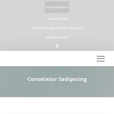
Umów spotkanie
+48 602 640 135
ul. Kozietulskiego 31 85-657 Bydgoszcz
robert@rejniak.pl
Consetetur Sadipscing