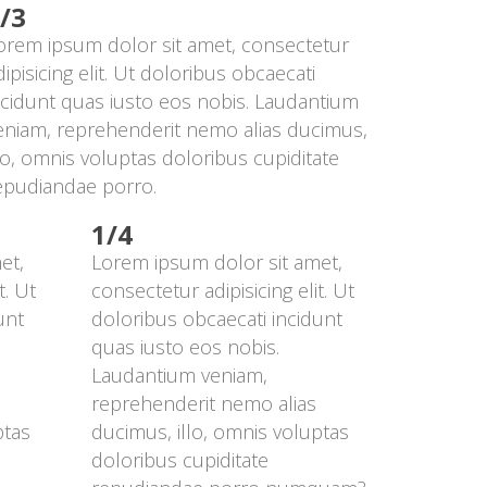
/3
orem ipsum dolor sit amet, consectetur 
dipisicing elit. Ut doloribus obcaecati 
ncidunt quas iusto eos nobis. Laudantium 
eniam, reprehenderit nemo alias ducimus, 
llo, omnis voluptas doloribus cupiditate 
epudiandae porro.
1/4
t, 
Lorem ipsum dolor sit amet, 
. Ut 
consectetur adipisicing elit. Ut 
nt 
doloribus obcaecati incidunt 
quas iusto eos nobis. 
Laudantium veniam, 
reprehenderit nemo alias 
tas 
ducimus, illo, omnis voluptas 
doloribus cupiditate 