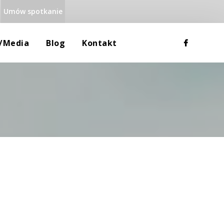
Umów spotkanie
 
 
a/media
Blog
Kontakt
Rodzina
Dane Teleadresowe
Uzależnienia
Mapa Google
Równowaga Psychiczna
RODO