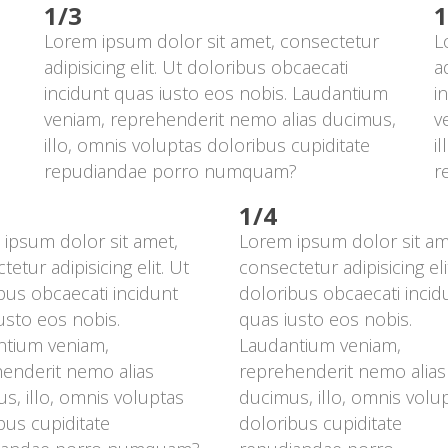
1/3
1
Lorem ipsum dolor sit amet, consectetur 
L
adipisicing elit. Ut doloribus obcaecati 
a
incidunt quas iusto eos nobis. Laudantium 
i
veniam, reprehenderit nemo alias ducimus, 
v
illo, omnis voluptas doloribus cupiditate 
i
repudiandae porro numquam?
r
1/4
ipsum dolor sit amet, 
Lorem ipsum dolor sit ame
etur adipisicing elit. Ut 
consectetur adipisicing elit
bus obcaecati incidunt 
doloribus obcaecati incidu
usto eos nobis. 
quas iusto eos nobis. 
tium veniam, 
Laudantium veniam, 
enderit nemo alias 
reprehenderit nemo alias 
s, illo, omnis voluptas 
ducimus, illo, omnis volup
bus cupiditate 
doloribus cupiditate 