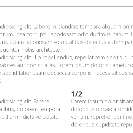
zopiński
Borsich
ipisicing elit. Labore in blanditiis tempora aliquam om
zka Kobus-Tydryszewska
olorum, ipsa corrupti. Laboriosam odio ducimus harum. 
e iure, totam laboriosam voluptatibus delectus autem pari
uuntur nobis architecto.
pisicing elit. Illo repellendus, repellat rem debitis id,
ores aut non sit alias. Lorem ipsum dolor sit amet, cons
 sed id laboriosam obcaecati corporis necessitatibus 
.
1/2
pisicing elit. Facere 
Lorem ipsum dolor sit amet
tatibus, dolorem tempora 
doloribus obcaecati incid
it! Enim dicta voluptate 
veniam, reprehenderit nem
doloribus cupiditate re