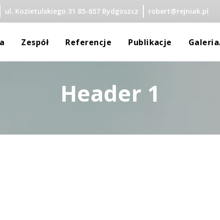
ul. Kozietulskiego 31 85-657 Bydgoszcz
robert@rejniak.pl
 
 
 
 
a
Zespół
Referencje
Publikacje
Galeri
Header 1
Rejniak
dra Rejniak
y Małoletnich
a Krajewska
zata Żuchowska
ka Wijata
 Merc-Okonek