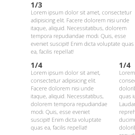
1/3
Lorem ipsum dolor sit amet, consectetur 
adipisicing elit. Facere dolorem nisi unde 
itaque, aliquid. Necessitatibus, dolorem 
tempora repudiandae modi. Quis, esse 
eveniet suscipit! Enim dicta voluptate quas 
ea, facilis repellat!
1/4
1/4
Lorem ipsum dolor sit amet, 
Lorem 
consectetur adipisicing elit. 
consect
Facere dolorem nisi unde 
dolori
itaque, aliquid. Necessitatibus, 
quas i
dolorem tempora repudiandae 
Laudan
modi. Quis, esse eveniet 
repreh
uscipit! Enim dicta voluptate 
ducimu
quas ea, facilis repellat!
dolori