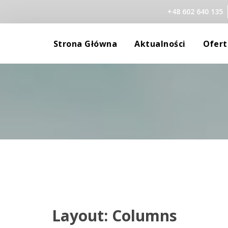
+48 602 640 135
 
 
Strona Główna
Aktualności
Ofert
Gabinet
Robert 
Szkolenia
Aleksan
Standardy Ochron
Marzen
Małgor
Agniesz
Monika
Layout: Column