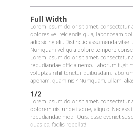
Paweł S
Szymon 
Full Width
Lorem ipsum dolor sit amet, consectetur ad
Agnies
dolores vel reiciendis quia, laboriosam d
adipisicing elit. Distinctio assumenda vita
Numquam vel quia dolore tempore conseq
Lorem ipsum dolor sit amet, consectetur adi
repudiandae officia nemo. Laborum fugit mai
voluptas nihil tenetur quibusdam, laborum
aperiam, quam nisi? Numquam, ullam, alias
1/2
Lorem ipsum dolor sit amet, consectetur adi
dolorem nisi unde itaque, aliquid. Necessi
repudiandae modi. Quis, esse eveniet suscip
quas ea, facilis repellat!