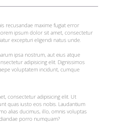
nis recusandae maxime fugiat error 
Lorem ipsum dolor sit amet, consectetur 
atur excepturi eligendi natus unde. 
 harum ipsa nostrum, aut eius atque 
ectetur adipisicing elit. Dignissimos 
saepe voluptatem incidunt, cumque 
, consectetur adipisicing elit. Ut 
unt quas iusto eos nobis. Laudantium 
o alias ducimus, illo, omnis voluptas 
pudiandae porro numquam?