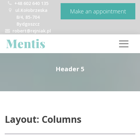
+48 602 640 135
 ul.Kołobrzeska 
Make an appointment
8/4, 85-704 
Bydgoszcz
robert@rejniak.pl
Header 5
Layout: Column