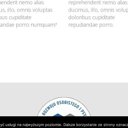
enderit nemo alias 
reprehenderit nemo alias 
s, illo, omnis voluptas 
ducimus, illo, omnis volup
bus cupiditate 
doloribus cupiditate 
iandae porro numquam?
repudiandae porro.
zyć usługi na najwyższym poziomie. Dalsze korzystanie ze strony oznacz