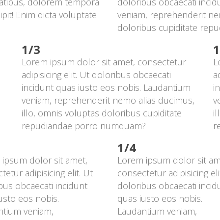
tatibus, dolorem tempora 
doloribus obcaecati incid
it! Enim dicta voluptate 
veniam, reprehenderit nem
doloribus cupiditate re
1/3
1
Lorem ipsum dolor sit amet, consectetur 
L
adipisicing elit. Ut doloribus obcaecati 
a
incidunt quas iusto eos nobis. Laudantium 
i
veniam, reprehenderit nemo alias ducimus, 
v
illo, omnis voluptas doloribus cupiditate 
i
repudiandae porro numquam?
r
1/4
ipsum dolor sit amet, 
Lorem ipsum dolor sit ame
etur adipisicing elit. Ut 
consectetur adipisicing elit
bus obcaecati incidunt 
doloribus obcaecati incidu
usto eos nobis. 
quas iusto eos nobis. 
tium veniam, 
Laudantium veniam, 