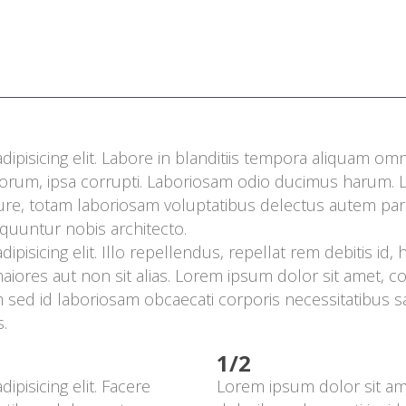
Paweł Szopiński
Szymon Borsich
Agnieszka Kobus-Tydryszewska
ipisicing elit. Labore in blanditiis tempora aliquam om
olorum, ipsa corrupti. Laboriosam odio ducimus harum. 
e iure, totam laboriosam voluptatibus delectus autem pari
uuntur nobis architecto.
pisicing elit. Illo repellendus, repellat rem debitis id,
ores aut non sit alias. Lorem ipsum dolor sit amet, cons
 sed id laboriosam obcaecati corporis necessitatibus 
.
1/2
pisicing elit. Facere 
Lorem ipsum dolor sit amet