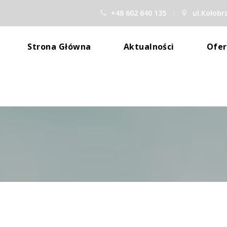
+48 602 640 135
 
 ul.Kołobr
 
 
Strona Główna
Aktualności
Ofer
Gab
Szko
Stan