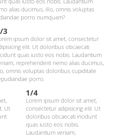
unt quas iusto eos nobis. Laudantium 
o alias ducimus, illo, omnis voluptas 
pudiandae porro numquam?
/3
orem ipsum dolor sit amet, consectetur 
dipisicing elit. Ut doloribus obcaecati 
ncidunt quas iusto eos nobis. Laudantium 
eniam, reprehenderit nemo alias ducimus, 
llo, omnis voluptas doloribus cupiditate 
epudiandae porro.
1/4
t, 
Lorem ipsum dolor sit amet, 
. Ut 
consectetur adipisicing elit. Ut 
nt 
doloribus obcaecati incidunt 
quas iusto eos nobis. 
Laudantium veniam, 