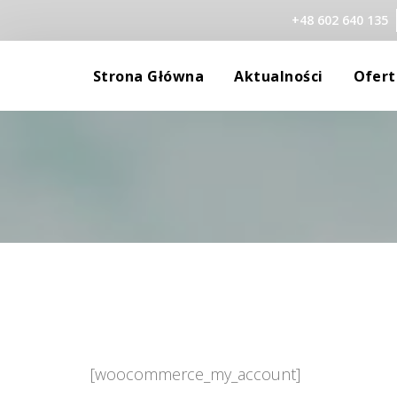
+48 602 640 135
 
 
Strona Główna
Aktualności
Ofert
Gabinet
Robert 
Szkolenia
Aleksan
Standardy Ochron
Marzen
Małgor
Agniesz
Monika
[woocommerce_my_account]