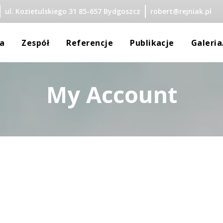
ul. Kozietulskiego 31 85-657 Bydgoszcz
robert@rejniak.pl
 
 
 
 
a
Zespół
Referencje
Publikacje
Galeri
My Account
Rejniak
dra Rejniak
y Małoletnich
a Krajewska
zata Żuchowska
ka Wijata
 Merc-Okonek