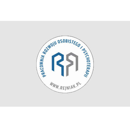
zopiński
Borsich
zka Kobus-Tydryszewska