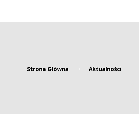
Paweł S
Szymon 
Agnies
Strona Główna
 
Aktualności