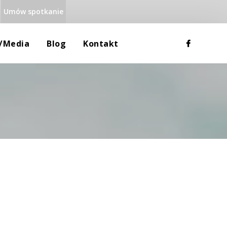
Umów spotkanie
 
 
a/media
Blog
Kontakt
Rodzina
Dane Teleadresowe
Uzależnienia
Mapa Google
Równowaga Psychiczna
RODO