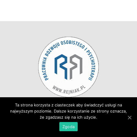
Strona Główna
 
Aktualności
Ta strona korzysta z ciasteczek aby świadczyć usługi na 
najwyższym poziomie. Dalsze korzystanie ze strony oznacza, 
Oferta
 
Zespół
 
Kontakt
że zgadzasz się na ich użycie.
Zgoda