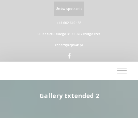
Umów spotkanie
+48 602 640 135
ul. Kozietulskiego 31 85-657 Bydgoszcz
robert@rejniak.pl
Gallery Extended 2