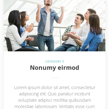
CATEGORY 3
Nonumy eirmod
Lorem ipsum dolor sit amet, consectetur 
adipisicing elit. Quis pariatur incidunt 
voluptate adipisci mollitia quibusdam 
molestiae laboriosam. Veritatis esse cum 