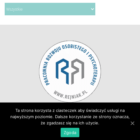
Strona Główna
 
Aktualności
Ta strona korzysta z ciasteczek aby świadczyć usługi na 
najwyższym poziomie. Dalsze korzystanie ze strony oznacza, 
Oferta
 
Zespół
 
Kontakt
że zgadzasz się na ich użycie.
Zgoda