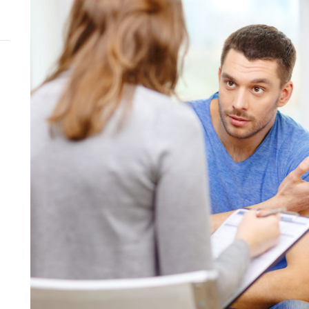
zopiński
Borsich
zka Kobus-Tydryszewska