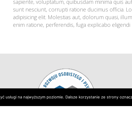
apiente, voluptatum, quibusdam minima quis aut 
unt nesciunt, corrupti ratione ducimus officia. L
adipisicing elit. Molestias aut, dolorum quasi, ill
enim ratione, perferendis, fuga explicabo eligendi
zyć usługi na najwyższym poziomie. Dalsze korzystanie ze strony oznacz