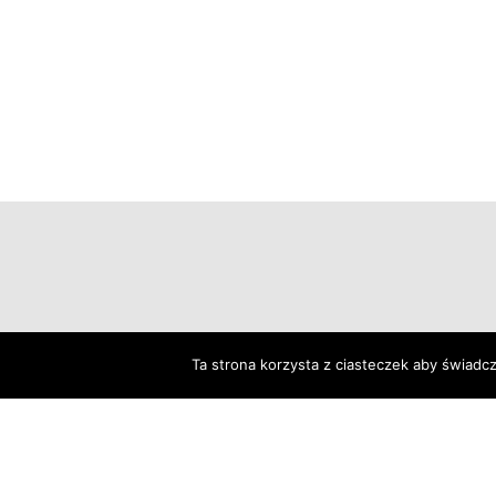
Strona Główna
 
Aktualności
Ta strona korzysta z ciasteczek aby świadc