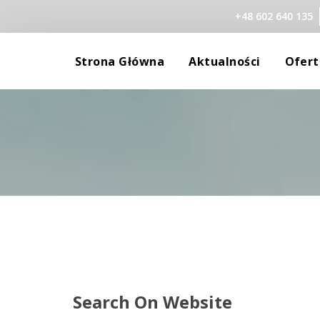
+48 602 640 135
 
 
Strona Główna
Aktualności
Ofert
Gabinet
Robert 
Szkolenia
Aleksan
Standardy Ochron
Marzen
Małgor
Agniesz
Monika
Search On Website