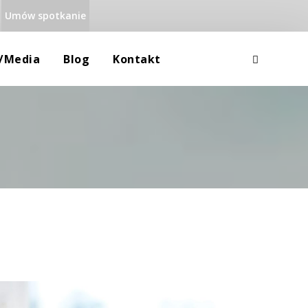
Umów spotkanie
 
 
a/media
Blog
Kontakt
Rodzina
Dane Teleadresowe
Uzależnienia
Mapa Google
Równowaga Psychiczna
RODO