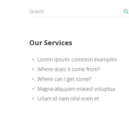
Paweł S
Szymon 
Agnies
Our Service
Lorem Ipsum: common example
Where does it come from?
Where can I get some?
Magna aliquyam erased voluptua
Ullam id nam nihil enim et