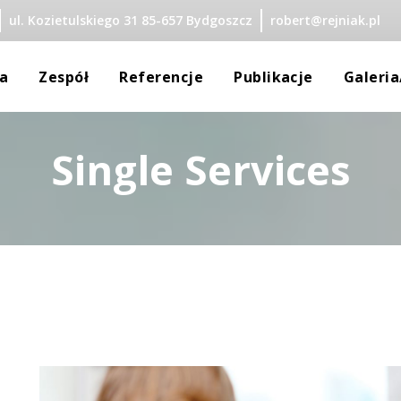
ul. Kozietulskiego 31 85-657 Bydgoszcz
robert@rejniak.pl
 
 
 
 
a
Zespół
Referencje
Publikacje
Galeri
Single Service
Rejniak
dra Rejniak
y Małoletnich
a Krajewska
zata Żuchowska
ka Wijata
 Merc-Okonek