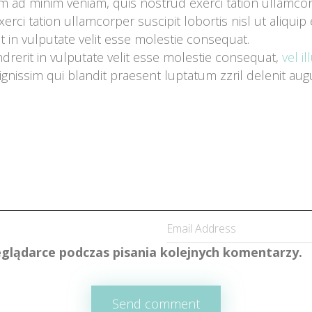
im ad minim veniam, quis nostrud exerci tation ullamcorpe
erci tation ullamcorper suscipit lobortis nisl ut aliqu
t in vulputate velit esse molestie consequat.
drerit in vulputate velit esse molestie consequat, 
vel i
nissim qui blandit praesent luptatum zzril delenit augue d
glądarce podczas pisania kolejnych komentarzy.