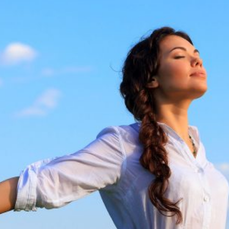
zopiński
Borsich
zka Kobus-Tydryszewska