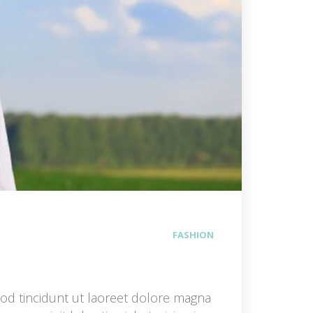
FASHION
d tincidunt ut laoreet dolore magna 