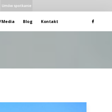
Umów spotkanie
 
 
a/media
Blog
Kontakt
Rodzina
Dane Teleadresowe
Uzależnienia
Mapa Google
Równowaga Psychiczna
RODO