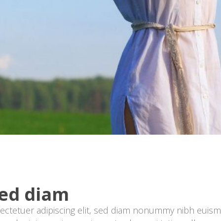
sed diam
ectetuer adipiscing elit, sed diam nonummy nibh euismo