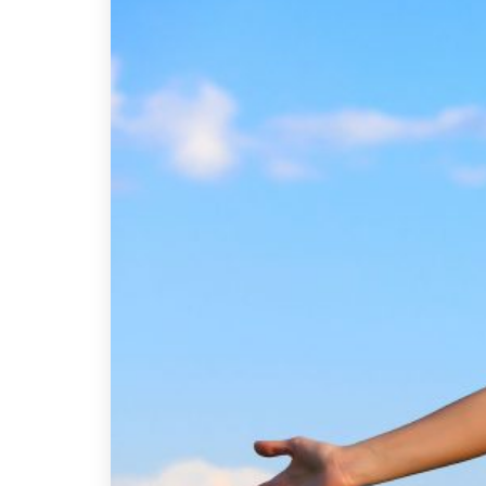
Paweł S
Szymon 
Agnies