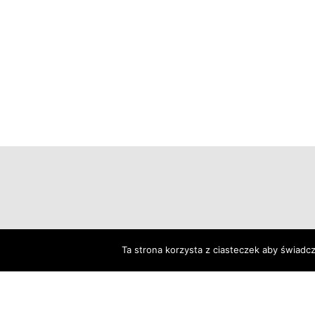
Strona Główna
 
Aktualności
Ta strona korzysta z ciasteczek aby świadc