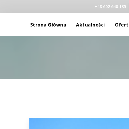
+48 602 640 135
 
 
Strona Główna
Aktualności
Ofert
Gabinet
Robert 
Szkolenia
Aleksan
Standardy Ochron
Marzen
Małgor
Agniesz
Monika