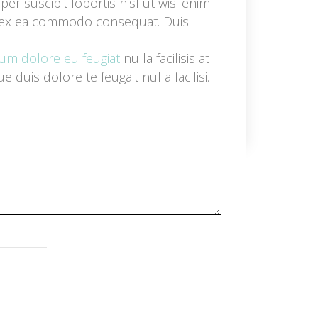
r suscipit lobortis nisl ut wisi enim 
ip ex ea commodo consequat. Duis 
llum dolore eu feugiat
 nulla facilisis at 
uis dolore te feugait nulla facilisi. 