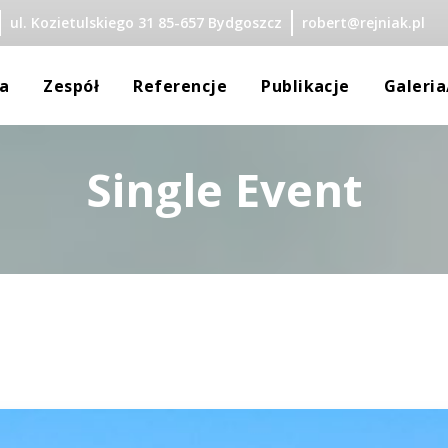
ul. Kozietulskiego 31 85-657 Bydgoszcz
robert@rejniak.pl
 
 
 
 
a
Zespół
Referencje
Publikacje
Galeri
Single Event
Rejniak
dra Rejniak
y Małoletnich
a Krajewska
zata Żuchowska
ka Wijata
 Merc-Okonek