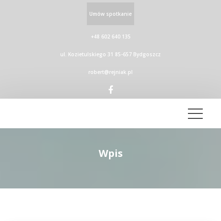
Umów spotkanie
+48 602 640 135
ul. Kozietulskiego 31 85-657 Bydgoszcz
robert@rejniak.pl
Wpi