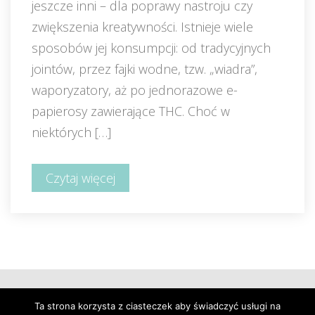
jeszcze inni – dla poprawy nastroju czy 
zwiększenia kreatywności. Istnieje wiele 
posobów jej konsumpcji: od tradycyjnych 
jointów, przez fajki wodne, tzw. „wiadra”, 
waporyzatory, aż po jednorazowe e-
papierosy zawierające THC. Choć w 
niektórych […]
Czytaj więcej
Ta strona korzysta z ciasteczek aby świadczyć usługi na 