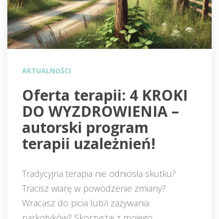
AKTUALNOŚCI
 Oferta terapii: 4 KROKI 
DO WYZDROWIENIA – 
autorski program 
terapii uzależnień! 
Tradycyjna terapia nie odniosła skutku? 
Tracisz wiarę w powodzenie zmiany? 
Wracasz do picia lub/i zażywania 
narkotyków? Skorzystaj z mojego 