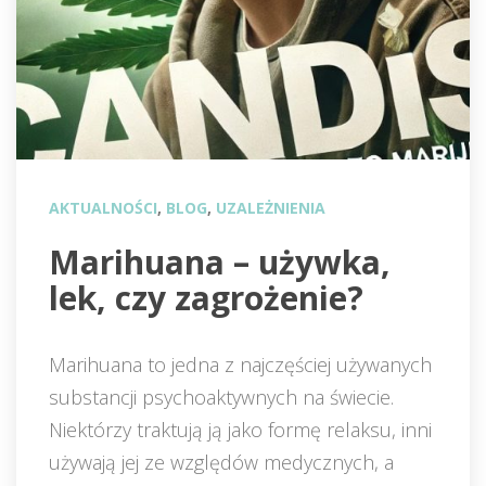
AKTUALNOŚCI
, 
BLOG
, 
UZALEŻNIENIA
 Marihuana – używka, 
lek, czy zagrożenie? 
Marihuana to jedna z najczęściej używanych 
ubstancji psychoaktywnych na świecie. 
Niektórzy traktują ją jako formę relaksu, inni 
używają jej ze względów medycznych, a 