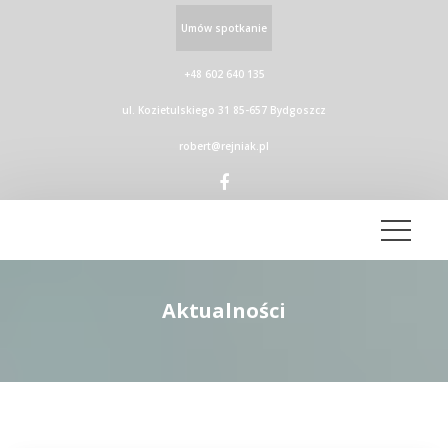
Umów spotkanie
+48 602 640 135
ul. Kozietulskiego 31 85-657 Bydgoszcz
robert@rejniak.pl
Aktualności